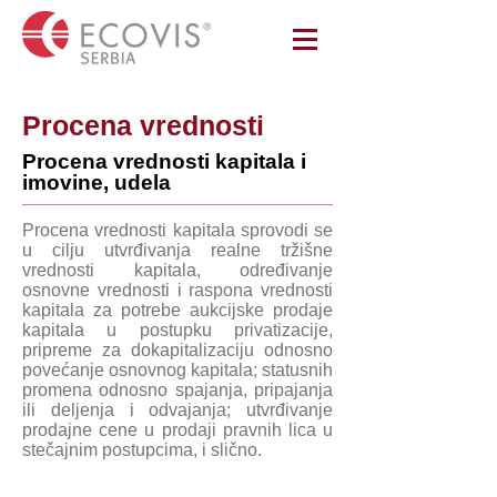
Procena vrednosti
Procena vrednosti kapitala i
imovine, udela
Procena vrednosti kapitala sprovodi se
u cilju utvrđivanja realne tržišne
vrednosti kapitala, određivanje
osnovne vrednosti i raspona vrednosti
kapitala za potrebe aukcijske prodaje
kapitala u postupku privatizacije,
pripreme za dokapitalizaciju odnosno
povećanje osnovnog kapitala; statusnih
promena odnosno spajanja, pripajanja
ili deljenja i odvajanja; utvrđivanje
prodajne cene u prodaji pravnih lica u
stečajnim postupcima, i slično.